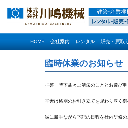
HOME
会社案内
レンタル
販売・買取
臨時休業のお知らせ
拝啓 時下益々ご清栄のこととお慶び申
平素は格別のお引き立てを賜わり厚く御
誠に勝手ながら下記の日程を社内研修の