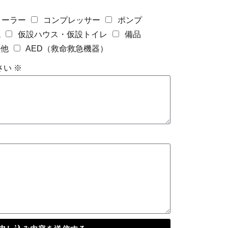
ローラー
コンプレッサー
ポンプ
械
仮設ハウス・仮設トイレ
備品
の他
AED（救命救急機器）
い ※